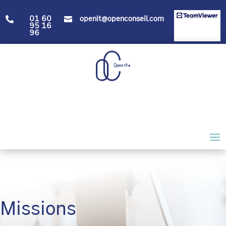
01 60
openit@openconseil.com


95 16
96
Missions